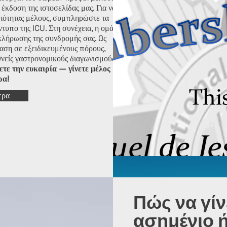
κδοση της ιστοσελίδας μας. Για να
διότητας μέλους, συμπληρώστε τα
τυπο της ICU. Στη συνέχεια, η ομάδα
κλήρωσης της συνδρομής σας. Ως
αση σε εξειδικευμένους πόρους,
θνείς γαστρονομικούς διαγωνισμούς
τε την ευκαιρία — γίνετε μέλος
ρα!
ερα
Πώς να γίν
ασημένιο 