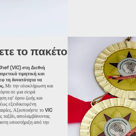
τε το πακέτο VIC;
hef (VIC) στη Διεθνή
ιρετικά τιμητική και
σεφ τη δυνατότητα να
υς.
Με την ολοκλήρωση και
πόρτα σε μια σειρά
ση εφ’ όρου ζωής και
έως εξειδικευμένη
αιρίες. Αξιοποιήστε το
VIC
ς ταξίδι, απολαμβάνοντας
αστη υποστήριξη από την