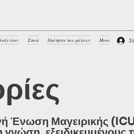
λοξενίας
Στοά
Ιδιότητα του μέλους
More
Σύ
ρίες
ή Ένωση Μαγειρικής (ICU)
 γνώση, εξειδικευμένους 