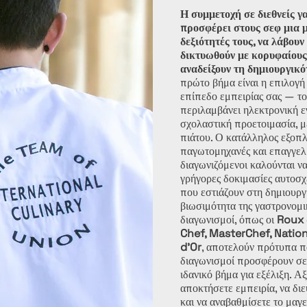
Η συμμετοχή σε διεθνείς 
προσφέρει στους σεφ μια μ
δεξιότητές τους, να λάβου
δικτυωθούν με κορυφαίους
αναδείξουν τη δημιουργικό
πρώτο βήμα είναι η επιλογή
επίπεδο εμπειρίας σας — το
περιλαμβάνει ηλεκτρονική 
σχολαστική προετοιμασία, 
πιάτου. Ο κατάλληλος εξοπ
παγωτομηχανές και επαγγελμ
διαγωνιζόμενοι καλούνται ν
γρήγορες δοκιμασίες αυτοσχε
που εστιάζουν στη δημιουργι
βιωσιμότητα της γαστρονομι
διαγωνισμοί, όπως οι
Roux 
Chef, MasterChef, Natio
d’Or
, αποτελούν πρότυπα πα
διαγωνισμοί προσφέρουν σε
ιδανικό βήμα για εξέλιξη. Αξ
αποκτήσετε εμπειρία, να δι
και να αναβαθμίσετε το μαγε