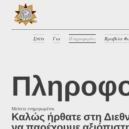
Σπίτι
Για
Πληροφορίες
Βραβεία Φι
Πληροφο
Μείνετε ενημερωμένοι
Καλώς ήρθατε στη Διεθν
να παρέχουμε αξιόπιστη