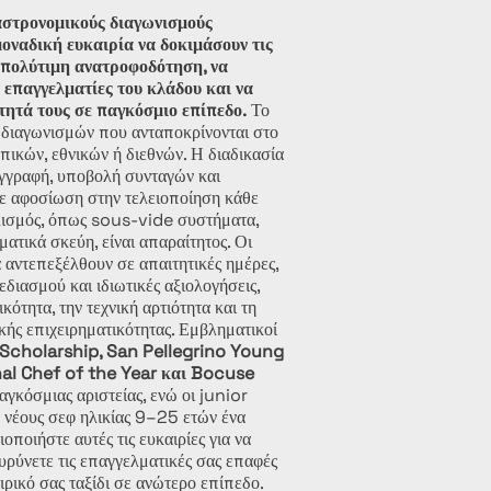
γαστρονομικούς διαγωνισμούς
οναδική ευκαιρία να δοκιμάσουν τις
ν πολύτιμη ανατροφοδότηση, να
 επαγγελματίες του κλάδου και να
τητά τους σε παγκόσμιο επίπεδο.
Το
 διαγωνισμών που ανταποκρίνονται στο
πικών, εθνικών ή διεθνών. Η διαδικασία
εγγραφή, υποβολή συνταγών και
με αφοσίωση στην τελειοποίηση κάθε
λισμός, όπως sous-vide συστήματα,
ατικά σκεύη, είναι απαραίτητος. Οι
α αντεπεξέλθουν σε απαιτητικές ημέρες,
διασμού και ιδιωτικές αξιολογήσεις,
κότητα, την τεχνική αρτιότητα και τη
κής επιχειρηματικότητας. Εμβληματικοί
Scholarship, San Pellegrino Young
nal Chef of the Year και Bocuse
γκόσμιας αριστείας, ενώ οι junior
 νέους σεφ ηλικίας 9–25 ετών ένα
ιοποιήστε αυτές τις ευκαιρίες για να
ευρύνετε τις επαγγελματικές σας επαφές
ιρικό σας ταξίδι σε ανώτερο επίπεδο.