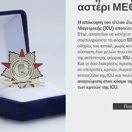
αστέρι ΜΕ
Η απόκτηση του τίτλου Ju
Μαγειρικής (ICU) αποτελε
Star, απαιτείται να κατέχε
συμπληρώσετε τη φόρμα
IC
οδηγίες του email, χωρίς κεν
σύσταση δύο μελών που είν
της αντίστοιχης φόρμας
ICU 
Και οι δύο διακρίσεις προσ
σε επιτροπές κριτών, δωρεά
ιστοσελίδα της ICU και πολ
αναγνώριση στον κόσμο της
των κριτών της ICU.
Περ