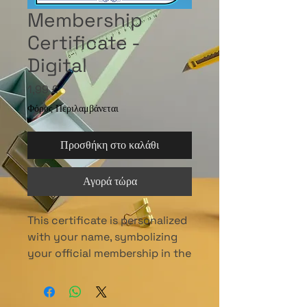
Membership
Certificate -
Digital
Τιμή
1,99 £
Φόρος Περιλαμβάνεται
Προσθήκη στο καλάθι
Αγορά τώρα
This certificate is personalized
with your name, symbolizing
your official membership in the
International Culinary Union.
Perfect for displaying your
commitment and pride in being