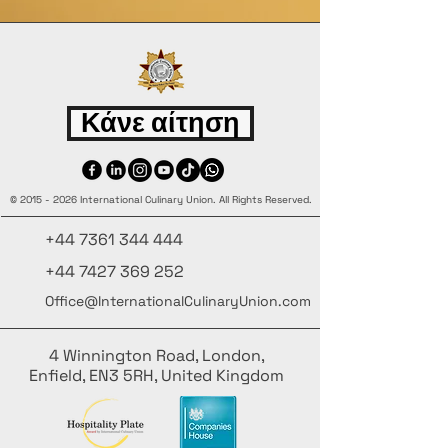
part of a global community of
culinary professionals. The
Certificate comes in FDF & PNG
files.
Κάνε αίτηση
©
2015 - 2026
International Culinary Union. All Rights Reserved.
+44 7361 344 444
+44 7427 369 252
Office@InternationalCulinaryUnion.com
4 Winnington Road, London,
Enfield, EN3 5RH, United Kingdom