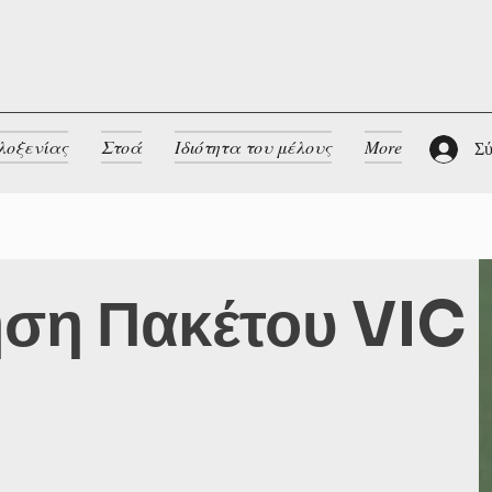
λοξενίας
Στοά
Ιδιότητα του μέλους
More
Σύ
ηση Πακέτου VIC