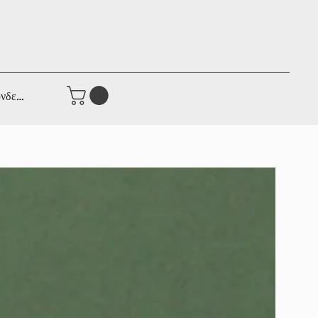
νδεση