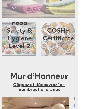
Food
Safety &
COSHH
Hygiene
Certificate
Level 2
Mur d’Honneur
Cliquez et découvrez les
membres honoraires