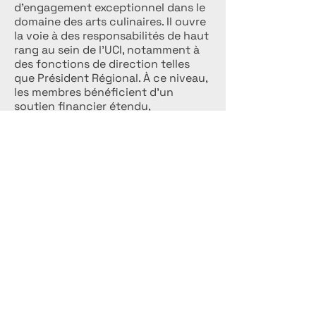
d’engagement exceptionnel dans le
domaine des arts culinaires. Il ouvre
la voie à des responsabilités de haut
rang au sein de l’UCI, notamment à
des fonctions de direction telles
que Président Régional. À ce niveau,
les membres bénéficient d’un
soutien financier étendu,
comprenant des récompenses
pouvant atteindre 2 350 crédits ICU
Euro ainsi que la prise en charge
complète des frais d’hébergement
lors des compétitions. Ils disposent
également de l’opportunité de
publier leurs recettes et leur profil
dans l’ouvrage culinaire officiel de
l’UCI, leur offrant une
reconnaissance et une visibilité à
l’échelle internationale. S’ajoutent à
ces privilèges le droit de
commander la ceinture culinaire et
les cartes de visite officielles de