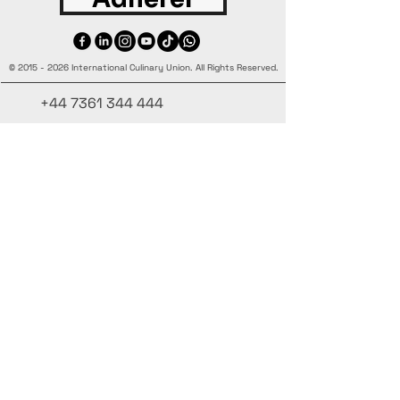
©
2015 - 2026
International Culinary Union. All Rights Reserved.
+44 7361 344 444
+44 7427 369 252
Office@InternationalCulinaryUnion.com
4 Winnington Road, London,
Enfield, EN3 5RH, United Kingdom
Restez informé, inscrivez-vous à notre
newsletter
Ajoutez vos noms ici