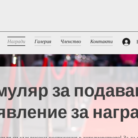
Награди
Галерия
Членство
Контакти
уляр за подава
явление за нагр
пътя си към високи постижения в хотелиерството! За да 