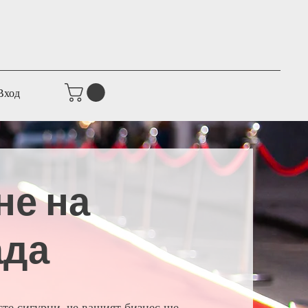
Вход
не на
ада
сте сигурни, че вашият бизнес ще