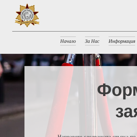
Начало
За Нас
Информация
Форм
за
Направете следващата стъпка по 