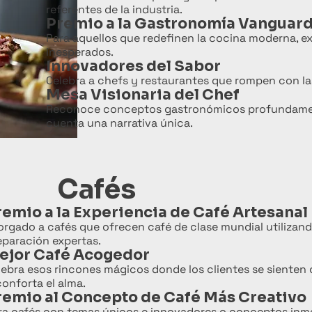
referentes de la industria.
Premio a la Gastronomía Vanguard
Para aquellos que redefinen la cocina moderna, e
inesperados.
Innovadores del Sabor
Celebra a chefs y restaurantes que rompen con la
Mesa Visionaria del Chef
Reconoce conceptos gastronómicos profundamente 
cuenta una narrativa única.
Cafés
remio a la Experiencia de Café Artesanal
orgado a cafés que ofrecen café de clase mundial utilizan
eparación expertas.
ejor Café Acogedor
lebra esos rincones mágicos donde los clientes se siente
conforta el alma.
remio al Concepto de Café Más Creativo
ra cafés con temas únicos e innovadores o conceptos inmer