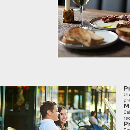
P
Ot
pr
M
Ce
re
P
Pa