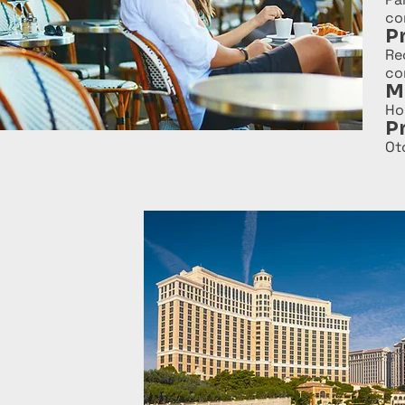
co
P
Re
co
M
Ho
P
Ot