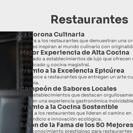
Restaurantes
La Corona Culinaria
Celebra a los restaurantes que demuestran una cr
quienes inspiran al mundo culinario con originalid
Mejor Experiencia de Alta Cocina
Otorgado a establecimientos de lujo que ofrecen 
sofisticado y cocina magistral.
Premio a la Excelencia Epicúrea
Reconoce a restaurantes que entregan un arte cul
armonía.
Campeón de Sabores Locales
Para establecimientos que destacan orgullosament
local en una experiencia gastronómica inolvidable
Premio a la Cocina Sostenible
Honra a los restaurantes que lideran el camino e
desperdicio e innovación ecológica.
Salón de la Fama de los 50 Mejore
Un reconocimiento prestigioso para restaurante