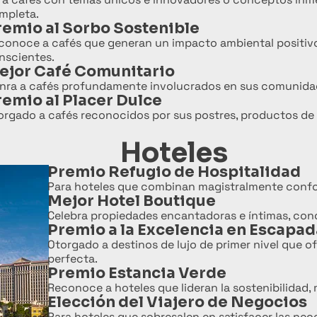
mpleta.
remio al Sorbo Sostenible
conoce a cafés que generan un impacto ambiental positiv
nscientes.
ejor Café Comunitario
nra a cafés profundamente involucrados en sus comunidade
remio al Placer Dulce
orgado a cafés reconocidos por sus postres, productos de re
Hoteles
Premio Refugio de Hospitalidad
Para hoteles que combinan magistralmente confort
Mejor Hotel Boutique
Celebra propiedades encantadoras e íntimas, conoc
Premio a la Excelencia en Escapad
Otorgado a destinos de lujo de primer nivel que 
perfecta.
Premio Estancia Verde
Reconoce a hoteles que lideran la sostenibilidad
Elección del Viajero de Negocios
Para hoteles que sobresalen en satisfacer las nec