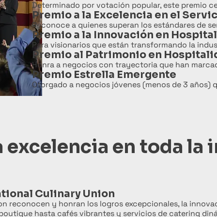
Determinado por votación popular, este premio cele
Premio a la Excelencia en el Servi
Reconoce a quienes superan los estándares de se
Premio a la Innovación en Hospita
Para visionarios que están transformando la indu
Premio al Patrimonio en Hospital
Honra a negocios con trayectoria que han marcado
Premio Estrella Emergente
Otorgado a negocios jóvenes (menos de 3 años) q
 excelencia en toda la 
ational Culinary Union
ion reconocen y honran los logros excepcionales, la innovac
 boutique hasta cafés vibrantes y servicios de catering d