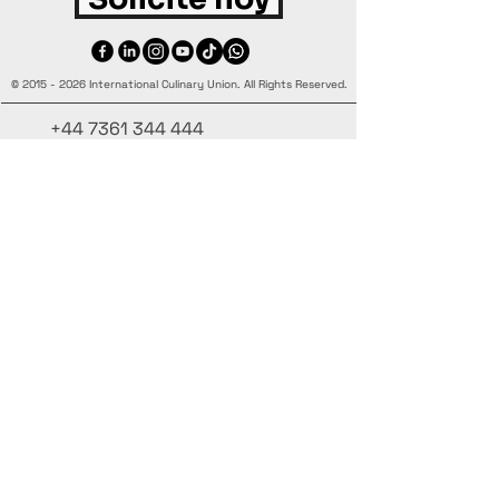
©
2015 - 2026
International Culinary Union. All Rights Reserved.
+44 7361 344 444
+44 7427 369 252
Office@InternationalCulinaryUnion.com
4 Winnington Road, London,
Enfield, EN3 5RH, United Kingdom
Mantente informado, únete a nuestra
newsletter
Agrega tus nombres aquí