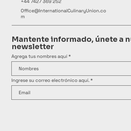
+44 7427 369 252
Office@InternationalCulinaryUnion.co
m
Mantente informado, únete a n
newsletter
Agrega tus nombres aquí
Ingrese su correo electrónico aquí.