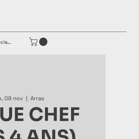
iciar sesión
b, 09 nov
  |  
Arras
UE CHEF
S 4 ANS)