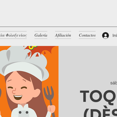
ία Φιλοξενίας
Galería
Afiliación
Contactos
In
sá
TOQ
(DÈ