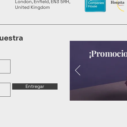
London, Enfield, EN3 5RH,
United Kingdom
uestra
¡Promocion
Entregar