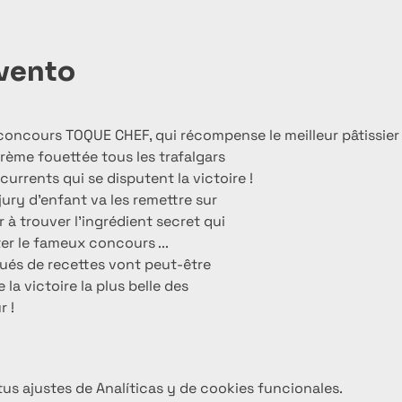
evento
oncours TOQUE CHEF, qui récompense le meilleur pâtissier 
ème fouettée tous les trafalgars

urrents qui se disputent la victoire !
ry d’enfant va les remettre sur

r à trouver l’ingrédient secret qui

r le fameux concours ...

és de recettes vont peut-être

la victoire la plus belle des
r !
s ajustes de Analíticas y de cookies funcionales.