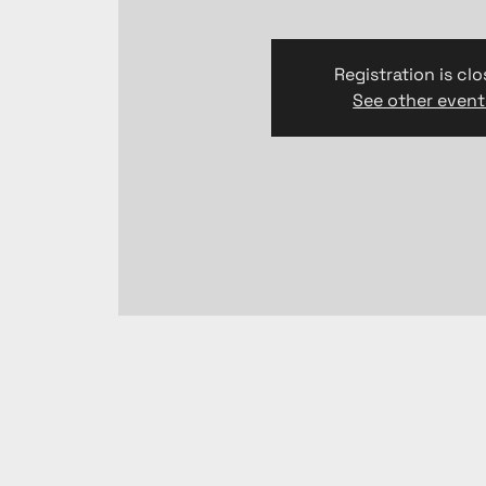
Registration is cl
See other event