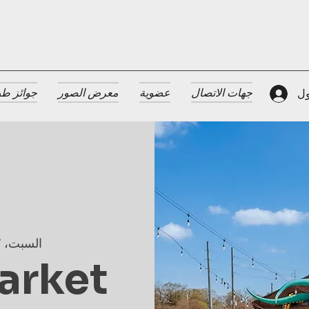
جهات الاتصال
عضوية
معرض الصور
جوائز طب
ول
السبت، 17 أغسطس
arket