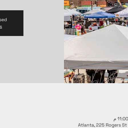
osed
s
Atlanta, 225 Rogers St 