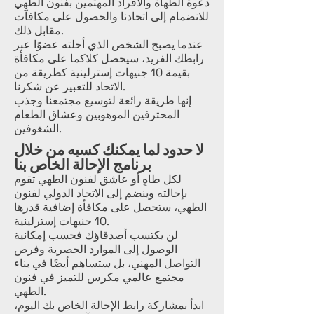
دعوة الطهاة والأفراد المهتمين بفنون الطهي
للانضمام إلى اتحادنا والحصول على مكافآت
مقابل ذلك.
عندما يصبح الشخص الذي أحلته عضوًا عبر
رابطك الفريد، سيحصل كلاكما على مكافأة
بقيمة 10 جنيهات إسترلينية كطريقة من
الاتحاد للتعبير عن شكرنا.
إنها طريقة رائعة لتوسيع مجتمعنا وجذب
المحترفين الموهوبين وعشاق الطعام
الشغوفين.
لا حدود لما يمكنك كسبه من خلال
برنامج الإحالة الخاص بنا
لكل طاهٍ أو عاشق لفنون الطهي تقوم
بإحالته وينضم إلى الاتحاد الدولي لفنون
الطهي، ستحصل على مكافأة إضافية قدرها
10 جنيهات إسترلينية.
لن يكتسب أصدقاؤك فحسب إمكانية
الوصول إلى الموارد الحصرية وفرص
التواصل المهني، بل ستساهم أيضًا في بناء
مجتمع عالمي مكرس للتميز في فنون
الطهي.
ابدأ بمشاركة رابط الإحالة الخاص بك اليوم،