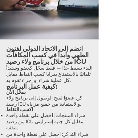
انضم إلى الاتحاد الدولي لفنون
الطهي وابدأ في كسب المكافآت
من خلال برنامج ولاء رصيد ICU
البدء بسيط جدًا — فقط سجّل كعضو وستبدأ
تلقائيًا بالاستمتاع بمزايا كسب النقاط مقابل
كل عملية شراء أو إجراء تقوم به.
كيفية عمل البرنامج:
سجّل الآن
كن عضوًا لفتح الوصول إلى برنامج ولاء
رصيد ICU والاستفادة من جميع مزاياه.
اكسب النقاط
شراء المنتجات: احصل على نقطة واحدة
من رصيد ICU مقابل كل جنيه إسترليني
تنفقه.
شراء التذاكر: احصل على نقطة واحدة من