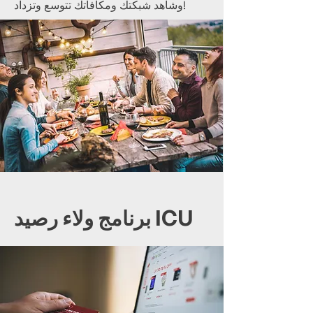
وشاهد شبكتك ومكافآتك تتوسع وتزداد!
برنامج ولاء رصيد ICU