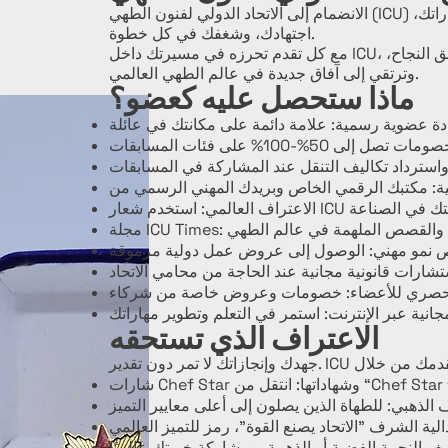
الانضمام إلى الاتحاد الدولي لفنون الطهي (ICU) ليس مجرد تسجيل عضوية، بل هو بداية رحلة احترافية تُقدَّر فيها مهاراتك،
اجتهادك، وشغفك في كل خطوة.
مع كل تقدم تحرزه في مسيرتك داخل ICU، ستفتح أمامك 42 فرصة حصرية ومكافأة مصممة لتجعلك تتألق، تحقق النجاح،
وترتقي إلى آفاق جديدة في عالم الطهي العالمي.
ماذا ستحصل عليه كعضو؟
الاعتراف الذي تستحقه