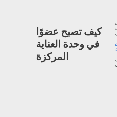
اه
،
كيف تصبح عضوًا
في وحدة العناية
ت
ك
المركزة
ي