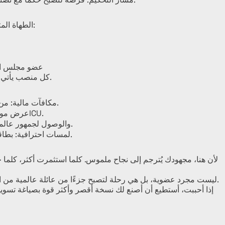
في ICU، الطهاة المتميزون لديهم فرص للارتقاء إلى أدوار قيادية:
عضو مجلس الإ
كل منصب يأتي مع تقدير رسمي وفرصة لإحداث تأثير عالمي ملموس.
مكافآت مالية: من £630 إلى £7,950 وما فوق مع تقدمك في مسيرتك.
عرض مواهبك: نشر وصفاتك الشخصية في الكتاب الاحترافي لـICU.
الظهور عالميًا: بناء ملفك الشخصي على موقع ICU والوصول لجمهور عالمي.
لمسات احترافية: بطاقات أعمال، أشرطة طهي، وأدوات تميزك عن الآخرين.
لأن هنا، مجهودك يُترجم إلى نجاح ملموس. كلما استثمرت أكثر، كلما
ليست مجرد عضوية، بل هي رحلة لتصبح جزءًا من عائلة عالمية من الطهاة المُلهمين، المبدعين، والقادة في صناعة الطهي.
إذا أحببت، أستطيع أن أصنع لك نسخة أقصر وأكثر قوة بصياغة تسوي