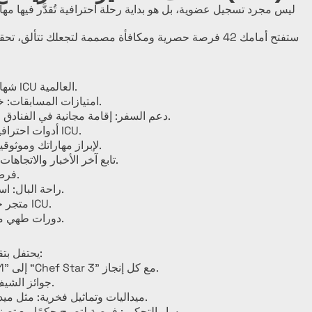
شهادة عضوية رسمية: علامة دائمة على مكانتك في عائلة ICU العالمية.
امتيازات المسابقات: خصومات تصل إلى 50%-100% على فئات المسابقات.
دعم السفر: إقامة مجانية في الفنادق واسترداد تكاليف التنقل عند المشاركة في المسابقات.
أدوات احترافية: مكتبك الرقمي الخاص وبريدك المهني الرسمي من ICU.
الاعتراف العالمي: استخدم شعار ICU لإبراز مهاراتك وموثوقيتك في الصناعة.
مجلة ICU Times: تابع آخر الأخبار والاتجاهات والقصص الملهمة في عالم الطهي.
فرص نمو مهني: الوصول إلى عروض عمل دولية مرموقة.
راحة البال: استشارات قانونية مجانية عند الحاجة من محامي الاتحاد.
متجر حصري للأعضاء: خصومات وعروض خاصة من شركاء ICU.
دورات طهي مجانية عبر الإنترنت: استمر في التعلم وتطوير مهاراتك.
جهدك وإنجازاتك لا تمر دون تقدير. ICU يحتفل بتقدمك من خلال:
شارات Chef Star وشهاداتها: انتقل من “Chef Star 1” إلى “Chef Star 3” مع كل إنجاز.
جوائز الشيف الذهبي: للطهاة الذين يصلون إلى أعلى معايير التميز.
ميداليات وتماثيل فخرية: مثل ميدالية الشرف "الاتحاد يصنع القوة"، رمز للتميز العالمي.
مسار التحكيم: فرصة لتصبح حكمًا مع تصنيف النجمة الفضية أو الذهبية، ومشاركة خبرتك عالميًا.