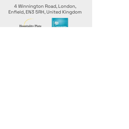
4 Winnington Road, London,
Enfield, EN3 5RH, United Kingdom
كن على اطلاع، واشترك في نشرتنا البريدية
أضف أسماءك هنا
أدخل بريدك الإلكتروني هنا
يُقدِّم
روّج لفعالية الطهي الخاصة
بك مع الاتحاد الدولي لفنون