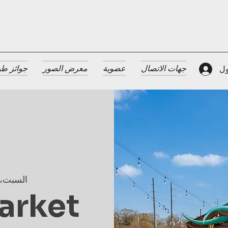
جهات الاتصال
عضوية
معرض الصور
جوائز طب
ول
السبت، 28 سبتمب
arket