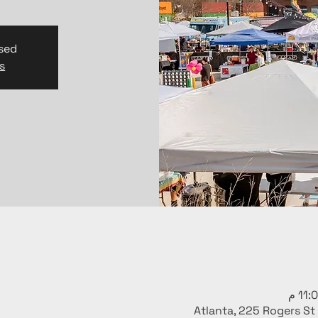
osed
s
Atlanta, 225 Rogers St 