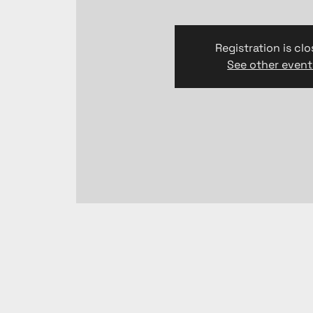
Registration is cl
See other event