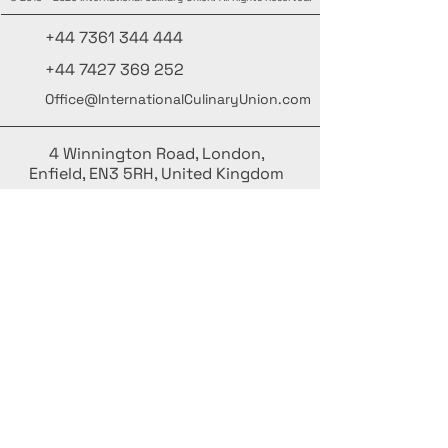
+44 7361 344 444
+44 7427 369 252
Office@InternationalCulinaryUnion.com
4 Winnington Road, London,
Enfield, EN3 5RH, United Kingdom
كن على اطلاع، واشترك في نشرتنا البريدية
أضف أسماءك هنا
أدخل بريدك الإلكتروني هنا