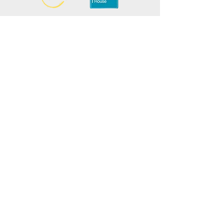
Mantente informado, únete a nuestra
newsletter
Agrega tus nombres aquí
Ingrese su correo electrónico aquí.
Entregar
¡Promociona tu evento
culinario con ICU
gratis!
Leer más