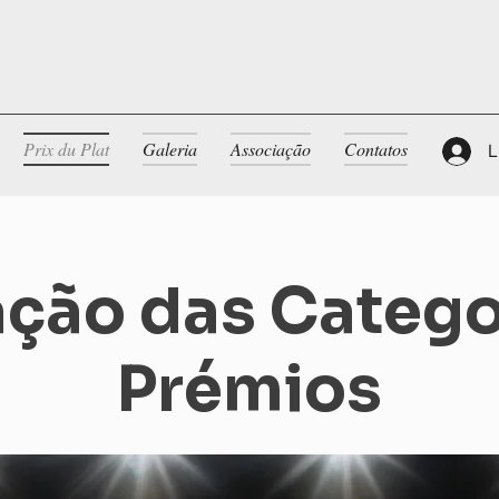
Prix du Plat
Galeria
Associação
Contatos
L
ação das Catego
Prémios