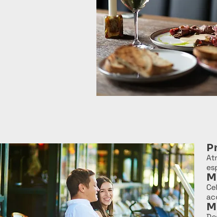
P
At
es
M
Ce
ac
M
De