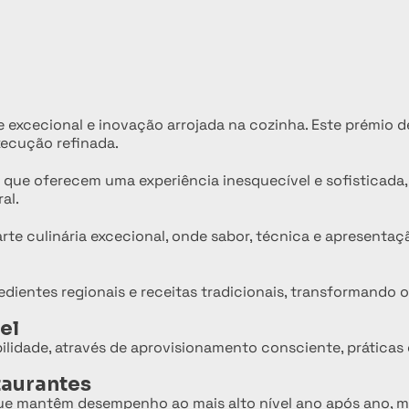
 excecional e inovação arrojada na cozinha. Este prémio d
xecução refinada.
g
a que oferecem uma experiência inesquecível e sofisticada
al.
e culinária excecional, onde sabor, técnica e apresenta
ientes regionais e receitas tradicionais, transformando 
el
lidade, através de aprovisionamento consciente, práticas 
taurantes
que mantêm desempenho ao mais alto nível ano após ano,