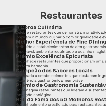
Restaurantes
A Coroa Culinária
Celebra restaurantes que demonstram criatividade
inspiram o mundo culinário com originalidade e e
Melhor Experiência de Fine Dinin
Atribuído a estabelecimentos de alta gastronomi
impecável, ambiente requintado e cozinha magistr
Prémio Excelência Epicurista
Reconhece restaurantes que proporcionam uma art
perfeita harmonia.
Campeão dos Sabores Locais
Destinado a estabelecimentos que destacam ingred
experiência gastronómica memorável.
Prémio de Gastronomia Sustentáv
Homenageia restaurantes que lideram a sustentabi
inovação ecológica.
Hall da Fama dos 50 Melhores Res
Reconhecimento prestigiado para restaurantes 