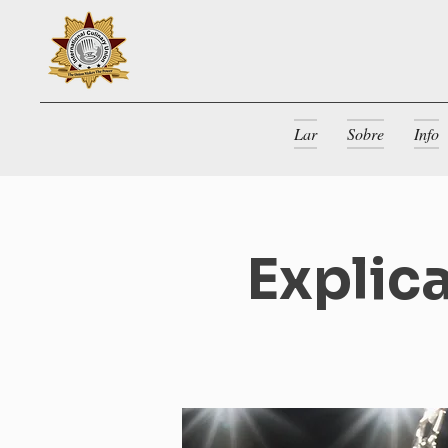
Lar
Sobre
Info
Explic