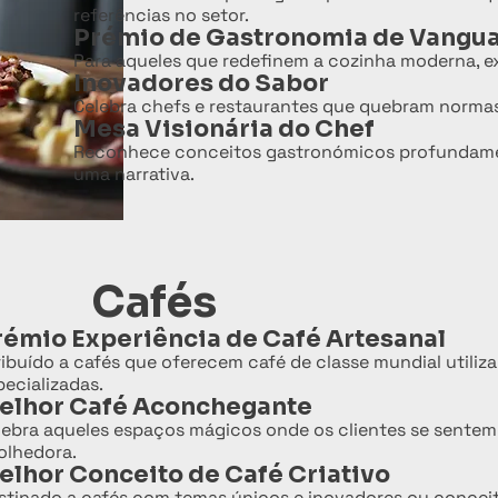
referências no setor.
Prémio de Gastronomia de Vangu
Para aqueles que redefinem a cozinha moderna, e
Inovadores do Sabor
Celebra chefs e restaurantes que quebram normas t
Mesa Visionária do Chef
Reconhece conceitos gastronómicos profundamente
uma narrativa.
Cafés
rémio Experiência de Café Artesanal
ribuído a cafés que oferecem café de classe mundial utili
pecializadas.
elhor Café Aconchegante
lebra aqueles espaços mágicos onde os clientes se sente
olhedora.
elhor Conceito de Café Criativo
stinado a cafés com temas únicos e inovadores ou conceit