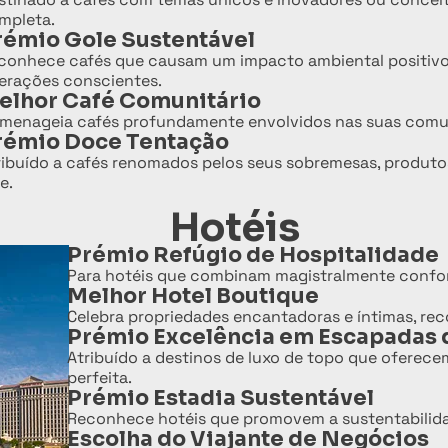
mpleta.
rémio Gole Sustentável
conhece cafés que causam um impacto ambiental positivo 
erações conscientes.
elhor Café Comunitário
menageia cafés profundamente envolvidos nas suas comuni
rémio Doce Tentação
ribuído a cafés renomados pelos seus sobremesas, produtos 
e.
Hotéis
Prémio Refúgio de Hospitalidade
Para hotéis que combinam magistralmente confort
Melhor Hotel Boutique
Celebra propriedades encantadoras e íntimas, rec
Prémio Excelência em Escapadas 
Atribuído a destinos de luxo de topo que oferece
perfeita.
Prémio Estadia Sustentável
Reconhece hotéis que promovem a sustentabilidad
Escolha do Viajante de Negócios