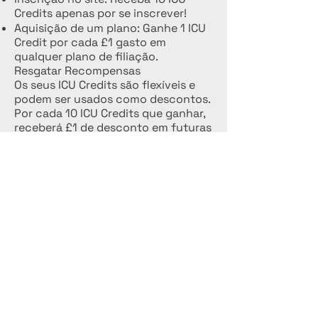
Credits apenas por se inscrever!
Aquisição de um plano: Ganhe 1 ICU
Credit por cada £1 gasto em
qualquer plano de filiação.
Resgatar Recompensas
Os seus ICU Credits são flexíveis e
podem ser usados como descontos.
Por cada 10 ICU Credits que ganhar,
receberá £1 de desconto em futuras
compras. Quanto mais créditos
acumular, maiores serão as
recompensas!
Comece a ganhar hoje e desfrute de
benefícios exclusivos com o
Programa de Fidelidade ICU Credit!
Candidatar-se