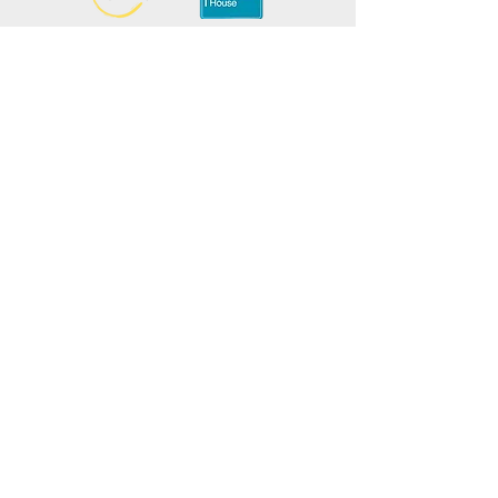
كن على اطلاع، واشترك في نشرتنا البريدية
أضف أسماءك هنا
أدخل بريدك الإلكتروني هنا
يُقدِّم
روّج لفعالية الطهي الخاصة
بك مع الاتحاد الدولي لفنون
الطهي مجانًا!
اقرأ المزيد