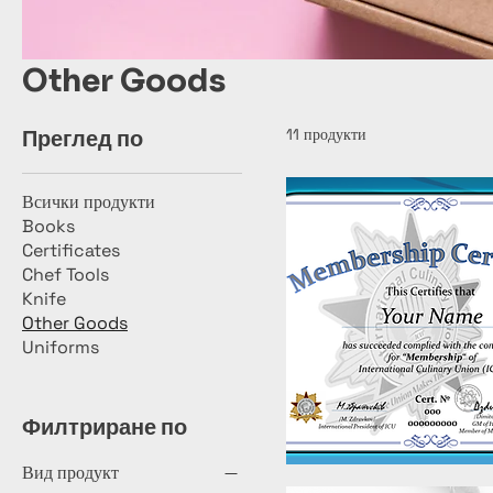
Other Goods
11 продукти
Преглед по
Всички продукти
Books
Certificates
Chef Tools
Knife
Other Goods
Uniforms
Филтриране по
Вид продукт
Бърз преглед