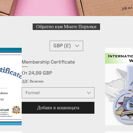
Обратно към Моите Поръчки
GBP (£)
Membership Certificate
Продажна цена
От
24,99 GBP
ДДС Включен
Format
Добави в кошницата