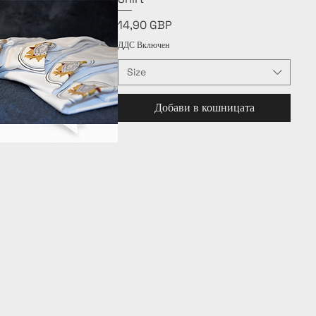
Цена
14,90 GBP
ДДС Включен
Size
Добави в кошницата
Бърз преглед