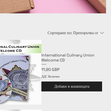
Сортиране по:
Препоръчва се
International Culinary Union
Welcome CD
Цена
11,90 GBP
ДДС Включен
Добави в кошницата
Бърз преглед