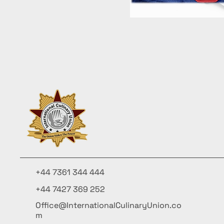
Бърз преглед
+44 7361 344 444
+44 7427 369 252
Office@InternationalCulinaryUnion.co
m