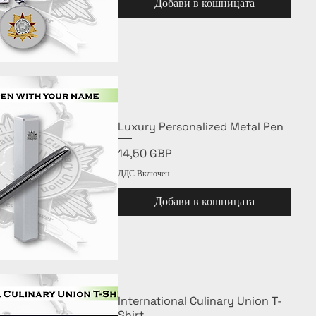
Добави в кошницата
Бърз преглед
Luxury Personalized Metal Pen
Цена
14,50 GBP
ДДС Включен
Добави в кошницата
Бърз преглед
International Culinary Union T-
Shirt