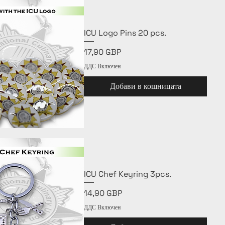
ICU Logo Pins 20 pcs.
Цена
17,90 GBP
ДДС Включен
Добави в кошницата
Бърз преглед
ICU Chef Keyring 3pcs.
Цена
14,90 GBP
ДДС Включен