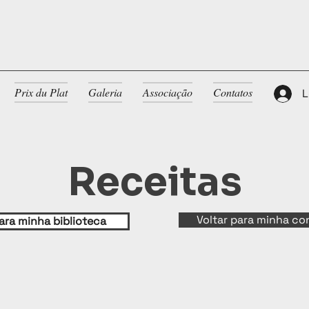
Prix du Plat
Galeria
Associação
Contatos
L
Receitas
Voltar para minha co
ara minha biblioteca